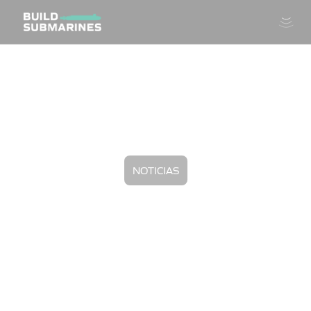
NOTICIAS
Declaración conjunta de
líderes para conmemorar un
año de AUKUS
23/9/2022